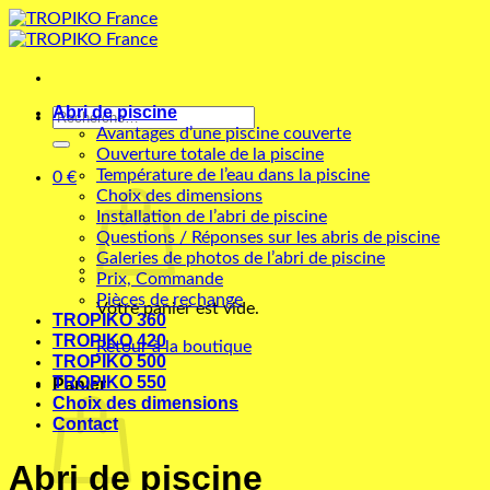
Passer
au
contenu
Abri de piscine
Recherche
Avantages d’une piscine couverte
pour :
Ouverture totale de la piscine
Température de l’eau dans la piscine
0
€
Choix des dimensions
Installation de l’abri de piscine
Questions / Réponses sur les abris de piscine
Galeries de photos de l’abri de piscine
Prix, Commande
Pièces de rechange
Votre panier est vide.
TROPIKO 360
TROPIKO 420
Retour à la boutique
TROPIKO 500
TROPIKO 550
Panier
Choix des dimensions
Contact
Abri de piscine