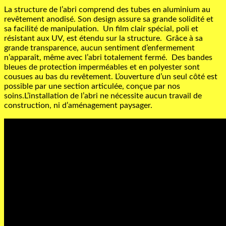
La structure de l’abri comprend des tubes en aluminium au
revêtement anodisé. Son design assure sa grande solidité et
sa facilité de manipulation. Un film clair spécial, poli et
résistant aux UV, est étendu sur la structure. Grâce à sa
grande transparence, aucun sentiment d’enfermement
n’apparaît, même avec l’abri totalement fermé. Des bandes
bleues de protection imperméables et en polyester sont
cousues au bas du revêtement. L’ouverture d’un seul côté est
possible par une section articulée, conçue par nos
soins.L’installation de l’abri ne nécessite aucun travail de
construction, ni d’aménagement paysager.