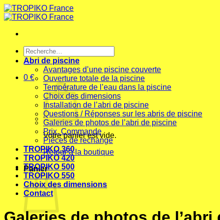
Passer
au
contenu
Recherche
pour :
Abri de piscine
Avantages d’une piscine couverte
0
€
Ouverture totale de la piscine
Température de l’eau dans la piscine
Choix des dimensions
Installation de l’abri de piscine
Questions / Réponses sur les abris de piscine
Galeries de photos de l’abri de piscine
Prix, Commande
Votre panier est vide.
Pièces de rechange
TROPIKO 360
Retour à la boutique
TROPIKO 420
TROPIKO 500
Panier
TROPIKO 550
Choix des dimensions
Contact
Galeries de photos de l’abri