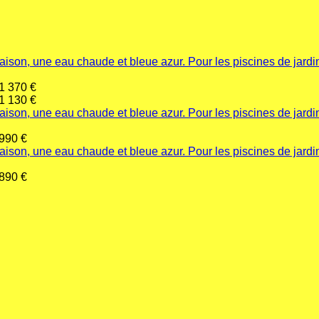
1 370
€
1 130
€
990
€
890
€